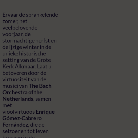
Ervaar de sprankelende
zomer, het
veelbelovende
voorjaar, de
stormachtige herfst en
de ijzige winter in de
unieke historische
setting van de Grote
Kerk Alkmaar. Laat u
betoveren door de
virtuositeit van de
musici van
The Bach
Orchestra of the
Netherlands
, samen
met
vioolvirtuoos
Enrique
Gómez-Cabrero
Fernández
, die de
seizoenen tot leven
brengen in de