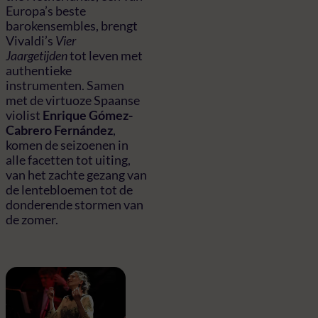
Europa’s beste
barokensembles, brengt
Vivaldi’s
Vier
Jaargetijden
tot leven met
authentieke
instrumenten. Samen
met de virtuoze Spaanse
violist
Enrique Gómez-
Cabrero Fernández
,
komen de seizoenen in
alle facetten tot uiting,
van het zachte gezang van
de lentebloemen tot de
donderende stormen van
de zomer.