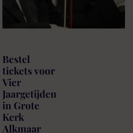
Uni
set
Ke
Bestel
tickets voor
Vier
Jaargetijden
in Grote
Kerk
Alkmaar