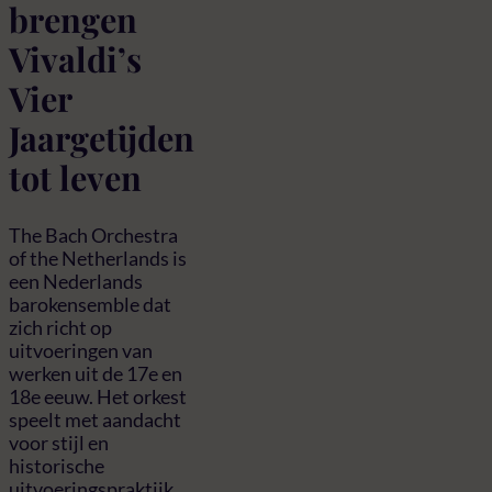
brengen
Vivaldi’s
Vier
Jaargetijden
tot leven
The Bach Orchestra
of the Netherlands is
een Nederlands
barokensemble dat
zich richt op
uitvoeringen van
werken uit de 17e en
18e eeuw. Het orkest
speelt met aandacht
voor stijl en
historische
uitvoeringspraktijk.