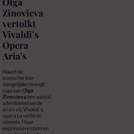
Olga
Zinovieva
vertolkt
Vivaldi’s
Opera
Aria’s
Naast de
iconische
Vier
Jaargetijden
brengt
sopraan
Olga
Zinovieva
een aantal
adembenemende
aria’s uit Vivaldi’s
opera
La verità in
cimento
. Haar
expressieve stem en