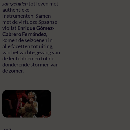
Jaargetijden
tot leven met
authentieke
instrumenten. Samen
met de virtuoze Spaanse
violist
Enrique Gómez-
Cabrero Fernández
,
komen de seizoenen in
alle facetten tot uiting,
van het zachte gezang van
de lentebloemen tot de
donderende stormen van
de zomer.