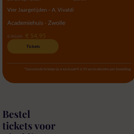
Vier Jaargetijden – A. Vivaldi
Academiehuis - Zwolle
€ 54,95
€ 90,00
Tickets
*Genoemde ticketprijs is exclusief € 6,95 servicekosten per bestelling.
Bestel
tickets voor