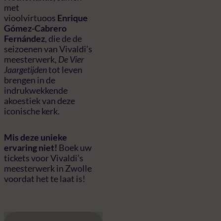
met
vioolvirtuoos
Enrique
Gómez-Cabrero
Fernández
, die de de
seizoenen van Vivaldi’s
meesterwerk,
De Vier
Jaargetijden
tot leven
brengen in de
indrukwekkende
akoestiek van deze
iconische kerk.
Mis deze unieke
ervaring niet!
Boek uw
tickets voor Vivaldi’s
meesterwerk in Zwolle
voordat het te laat is!