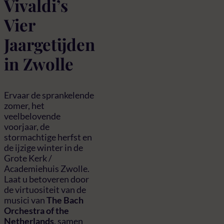
Vivaldi’s
Vier
Jaargetijden
in Zwolle
Ervaar de sprankelende
zomer, het
veelbelovende
voorjaar, de
stormachtige herfst en
de ijzige winter in de
Grote Kerk /
Academiehuis Zwolle.
Laat u betoveren door
de virtuositeit van de
musici van
The Bach
Orchestra of the
Netherlands
, samen