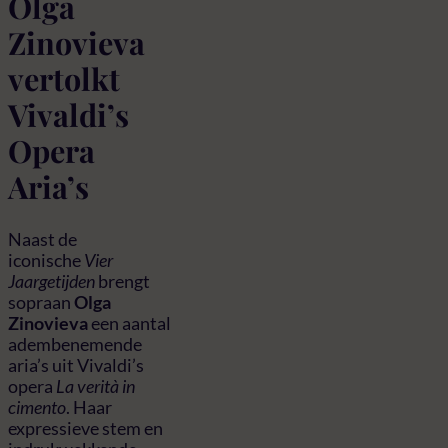
Olga
Zinovieva
vertolkt
Vivaldi’s
Opera
Aria’s
Naast de
iconische
Vier
Jaargetijden
brengt
sopraan
Olga
Zinovieva
een aantal
adembenemende
aria’s uit Vivaldi’s
opera
La verità in
cimento
. Haar
expressieve stem en