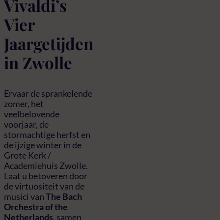
Vivaldi’s
Vier
Jaargetijden
in Zwolle
Ervaar de sprankelende
zomer, het
veelbelovende
voorjaar, de
stormachtige herfst en
de ijzige winter in de
Grote Kerk /
Academiehuis Zwolle.
Laat u betoveren door
de virtuositeit van de
musici van
The Bach
Orchestra of the
Netherlands
, samen