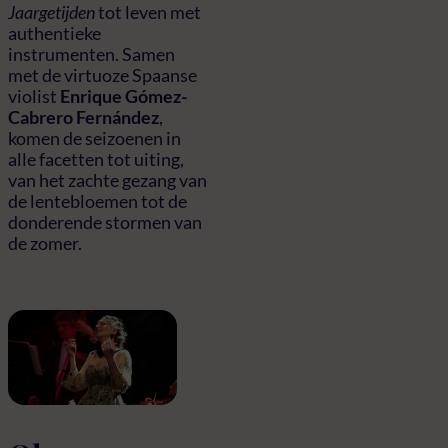
Jaargetijden
tot leven met
authentieke
instrumenten. Samen
met de virtuoze Spaanse
violist
Enrique Gómez-
Cabrero Fernández
,
komen de seizoenen in
alle facetten tot uiting,
van het zachte gezang van
de lentebloemen tot de
donderende stormen van
de zomer.