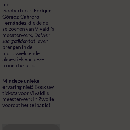
met
vioolvirtuoos
Enrique
Gómez-Cabrero
Fernández
, die de de
seizoenen van Vivaldi’s
meesterwerk,
De Vier
Jaargetijden
tot leven
brengen in de
indrukwekkende
akoestiek van deze
iconische kerk.
Mis deze unieke
ervaring niet!
Boek uw
tickets voor Vivaldi’s
meesterwerk in Zwolle
voordat het te laat is!