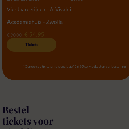
Vier Jaargetijden – A. Vivaldi
Academiehuis - Zwolle
€ 54,95
€ 90,00
Tickets
*Genoemde ticketprijs is exclusief € 6,95 servicekosten per bestelling.
Bestel
tickets voor