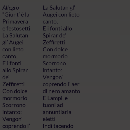
Allegro
La Salutan gl’
“Giunt’ è la
Augei con lieto
Primavera
canto,
e festosetti
E i fonti allo
La Salutan
Spirar de’
gl’ Augei
Zeffiretti
con lieto
Con dolce
canto,
mormorio
E i fonti
Scorrono
allo Spirar
intanto:
de’
Vengon’
Zeffiretti
coprendo l’ aer
Con dolce
di nero amanto
mormorio
E Lampi, e
Scorrono
tuoni ad
intanto:
annuntiarla
Vengon’
eletti
coprendo l’
Indi tacendo